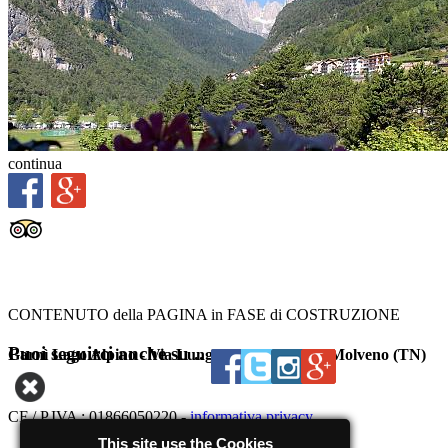
continua
CONTENUTO della PAGINA in FASE di COSTRUZIONE
Puoi seguirci anche su ..
Garnì Lago Alpino - Via Lungolago, 20 - 38018 Molveno (TN)
CF / P.IVA : 01866050220 -
informativa privacy
This site use the Cookies