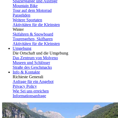
Spaziergänge und Ausflige
Mountain Bike
Tour auf dem Motorrad
Paragliden
Weitere Sportaten
Aktivitäten für die Kleinsten
Winter
Skifahren & Snowboard
Tourengehen, Skifharen
Aktivitäten für die Kleinsten
Umgebung
Die Ortschaft und die Umgebung
Das Zentrum von Molveno
Museen und Schlösser
Straße des Geschmacks
Info & Kontakte
Richieste Generali
Anfrage für ein Angebot
Privacy Policy
Wie Sei uns erreichen
Informationsanfrage